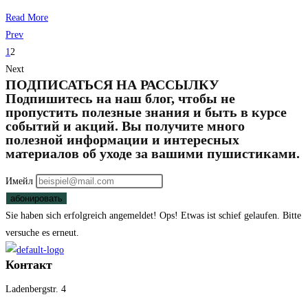
Read More
Prev
1
2
Next
ПОДПИСАТЬСЯ НА РАССЫЛКУ
Подпишитесь на наш блог, чтобы не
пропустить полезные знания и быть в курсе
событий и акций. Вы получите много
полезной информации и интересных
материалов об уходе за вашими пушистиками.
Имейл
абонировать
Sie haben sich erfolgreich angemeldet!
Ops! Etwas ist schief gelaufen. Bitte
versuche es erneut.
Контакт
Ladenbergstr. 4