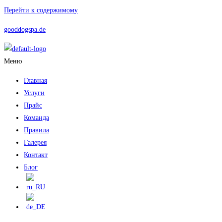
Перейти к содержимому
gooddogspa.de
Меню
Главная
Услуги
Прайс
Команда
Правила
Галерея
Контакт
Блог